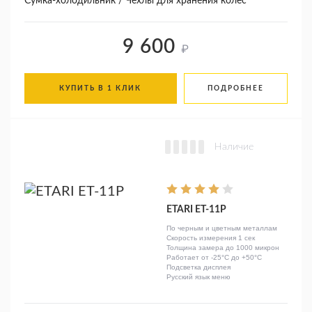
Сумка-холодильник / Чехлы для хранения колес
9 600
₽
КУПИТЬ В 1 КЛИК
ПОДРОБНЕЕ
Наличие
ETARI ЕТ-11Р
По черным и цветным металлам
Скорость измерения 1 сек
Толщина замера до 1000 микрон
Работает от -25°C до +50°C
Подсветка дисплея
Русский язык меню