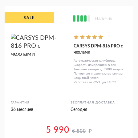
Наличие
CARSYS DPM-816 PRO с
чехлами
Автоматическая калибровка
Скорость измерения 0,5 сек
Толщина замера до 3000 микрон
По черным и цветным металлам
Защитный чехол
Работает от -25°C до +40°C
ГАРАНТИЯ
БЕСПЛАТНАЯ ДОСТАВКА
36 месяцев
Сегодня
5 990
₽
6 800