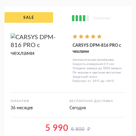
Наличие
CARSYS DPM-816 PRO с
чехлами
Автоматическая калибровка
Скорость измерения 0,5 сек
Толщина замера до 3000 микрон
По черным и цветным металлам
Защитный чехол
Работает от -25°C до +40°C
ГАРАНТИЯ
БЕСПЛАТНАЯ ДОСТАВКА
36 месяцев
Сегодня
5 990
₽
6 800