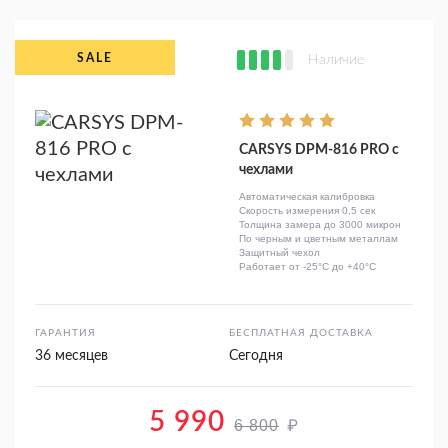
Наличие
CARSYS DPM-816 PRO с
чехлами
Автоматическая калибровка
Скорость измерения 0,5 сек
Толщина замера до 3000 микрон
По черным и цветным металлам
Защитный чехол
Работает от -25°C до +40°C
ГАРАНТИЯ
БЕСПЛАТНАЯ ДОСТАВКА
36 месяцев
Сегодня
5 990
₽
6 800