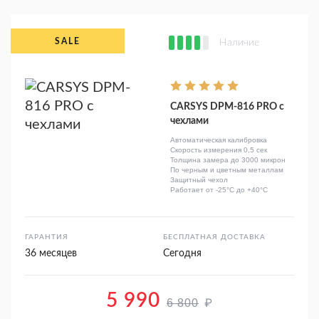
Наличие
CARSYS DPM-816 PRO с
чехлами
Автоматическая калибровка
Скорость измерения 0,5 сек
Толщина замера до 3000 микрон
По черным и цветным металлам
Защитный чехол
Работает от -25°C до +40°C
ГАРАНТИЯ
БЕСПЛАТНАЯ ДОСТАВКА
36 месяцев
Сегодня
5 990
₽
6 800